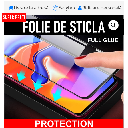
🚚
📦
👤
Livrare la adresă
Easybox
Ridicare personală
SUPER PRET!