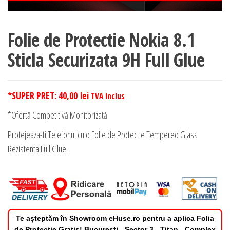
Folie de Protectie Nokia 8.1
Sticla Securizata 9H Full Glue
*SUPER PRET:
40,00
lei
TVA Inclus
*Ofertă Competitivă Monitorizată
Protejeaza-ti Telefonul cu o Folie de Protectie Tempered Glass
Rezistenta Full Glue.
Te așteptăm în Showroom eHuse.ro pentru a aplica Folia
de Protectie Gratis! Bucuresti - Sector 3 - Titan - Complex