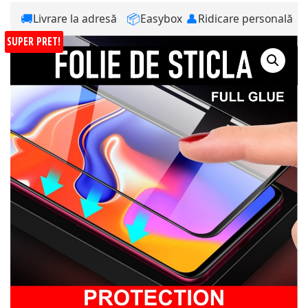
🚚
📦
👤
Livrare la adresă
Easybox
Ridicare personală
SUPER PRET!