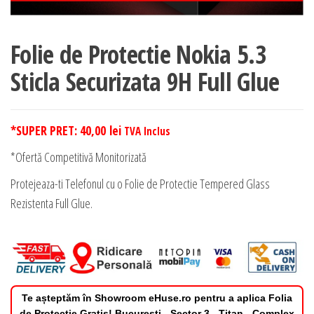
Folie de Protectie Nokia 5.3
Sticla Securizata 9H Full Glue
*SUPER PRET:
40,00
lei
TVA Inclus
*Ofertă Competitivă Monitorizată
Protejeaza-ti Telefonul cu o Folie de Protectie Tempered Glass
Rezistenta Full Glue.
Te așteptăm în Showroom eHuse.ro pentru a aplica Folia
de Protectie Gratis! Bucuresti - Sector 3 - Titan - Complex