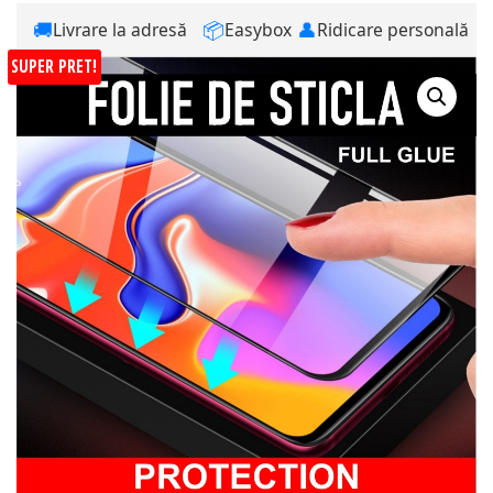
🚚
📦
👤
Livrare la adresă
Easybox
Ridicare personală
SUPER PRET!