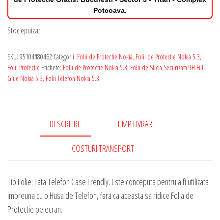
Potcoava.
Stoc epuizat
SKU:
95104ff80462
Categorii:
Folii de Protectie Nokia
,
Folii de Protectie Nokia 5.3
,
Folii Protectie
Etichete:
Folii de Protectie Nokia 5.3
,
Folii de Sticla Securizata 9H Full
Glue Nokia 5.3
,
Folii Telefon Nokia 5.3
DESCRIERE
TIMP LIVRARE
COSTURI TRANSPORT
Tip Folie: Fata Telefon Case Frendly. Este conceputa pentru a fi utilizata
impreuna cu o Husa de Telefon, fara ca aceasta sa ridice Folia de
Protectie pe ecran.