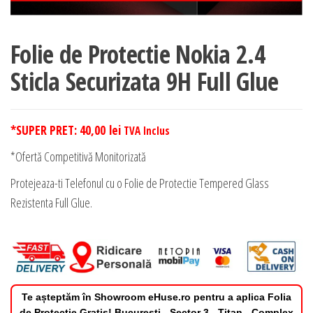
Folie de Protectie Nokia 2.4
Sticla Securizata 9H Full Glue
*SUPER PRET:
40,00
lei
TVA Inclus
*Ofertă Competitivă Monitorizată
Protejeaza-ti Telefonul cu o Folie de Protectie Tempered Glass
Rezistenta Full Glue.
Te așteptăm în Showroom eHuse.ro pentru a aplica Folia
de Protectie Gratis! Bucuresti - Sector 3 - Titan - Complex