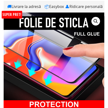
🚚
📦
👤
Livrare la adresă
Easybox
Ridicare personală
SUPER PRET!