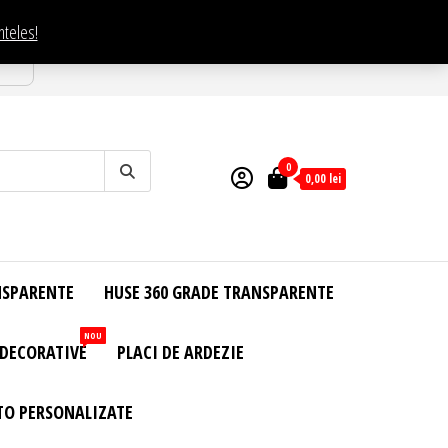
nteles!
esti
0
0,00
lei
NSPARENTE
HUSE 360 GRADE TRANSPARENTE
NOU
 DECORATIVE
PLACI DE ARDEZIE
TO PERSONALIZATE