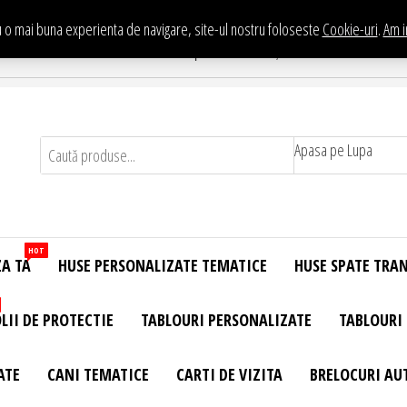
 o mai buna experienta de navigare, site-ul nostru foloseste
Cookie-uri
.
Am i
Te asteptam in Showroom eHuse.ro
. Constantin Brancusi Nr. 11 - Complex Potcoava, Sector 3 Titan - Bucur
Apasa pe Lupa
HOT
ZA TA
HUSE PERSONALIZATE TEMATICE
HUSE SPATE TRA
LII DE PROTECTIE
TABLOURI PERSONALIZATE
TABLOURI
ATE
CANI TEMATICE
CARTI DE VIZITA
BRELOCURI AU