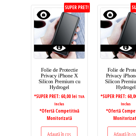
SUPER PRET!
SU
Folie de Protectie
Folie de Prot
Privacy iPhone X
Privacy iPho
Silicon Premium cu
Silicon Premi
Hydrogel
Hydrogel
*SUPER PRET:
60,00
lei
*SUPER PRET:
60,
TVA
Inclus
Inclus
*Ofertă Competitivă
*Ofertă Compet
Monitorizată
Monitoriza
Adaugă în coș
Adaugă în co