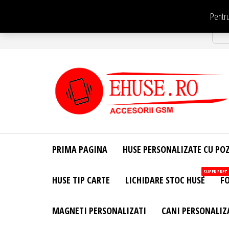
Sari
Pentru
la
Str
conținut
EHuse.ro –
EHuse.ro –
Huse
Site Oficial .
Personalizate
PRIMA PAGINA
HUSE PERSONALIZATE CU PO
Huse
Pentru Orice
Marca de
Personalizate
SUPER PRET
HUSE TIP CARTE
LICHIDARE STOC HUSE
FO
Telefon –
Diverse
Personalizari
MAGNETI PERSONALIZATI
CANI PERSONALIZ
– Accesorii
GSM