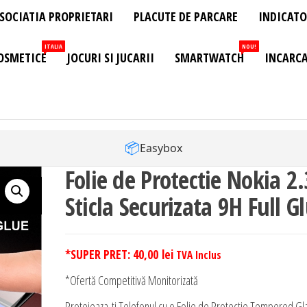
SOCIATIA PROPRIETARI
PLACUTE DE PARCARE
INDICATO
ITALIA
NOU!
OSMETICE
JOCURI SI JUCARII
SMARTWATCH
INCARCA
📦
Easybox
Folie de Protectie Nokia 2.
Sticla Securizata 9H Full G
*SUPER PRET:
40,00
lei
TVA Inclus
*Ofertă Competitivă Monitorizată
Protejeaza-ti Telefonul cu o Folie de Protectie Tempered Gl