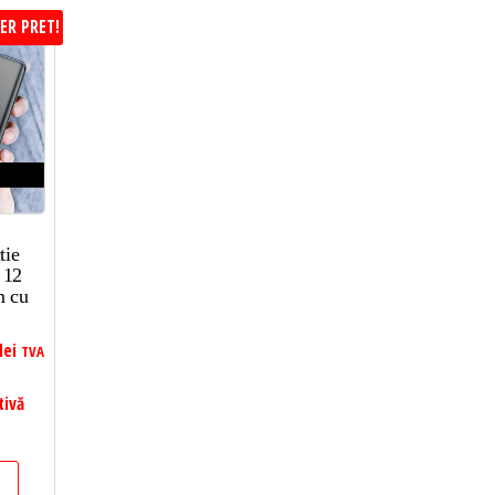
ER PRET!
tie
 12
m cu
lei
TVA
tivă