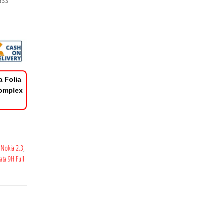
a Folia
Complex
 Nokia 2.3
,
ata 9H Full