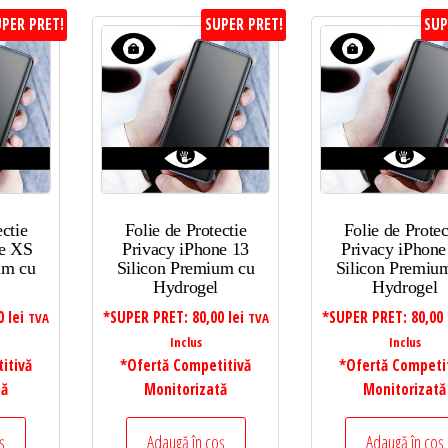
PER PRET!
SUPER PRET!
SUP
ectie
Folie de Protectie
Folie de Protec
ne XS
Privacy iPhone 13
Privacy iPhone
um cu
Silicon Premium cu
Silicon Premiu
Hydrogel
Hydrogel
00
lei
*SUPER PRET:
80,00
lei
*SUPER PRET:
80,00
TVA
TVA
Inclus
Inclus
itivă
*Ofertă Competitivă
*Ofertă Competi
tă
Monitorizată
Monitorizată
ș
Adaugă în coș
Adaugă în coș