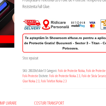
Rezistenta Full Glue.
Te așteptăm în Showroom eHuse.ro pentru a aplic
de Protectie Gratis! Bucuresti - Sector 3 - Titan - 
Potcoava.
Stoc epuizat
SKU:
28020b54de13
Categorii:
Folii de Protectie Nokia
,
Folii de Protectie
Folii Protectie
Etichete:
Folii de Protectie Nokia 2.3
,
Folii de Sticla Securiz
Glue Nokia 2.3
,
Folii Telefon Nokia 2.3
IMP LIVRARE
COSTURI TRANSPORT