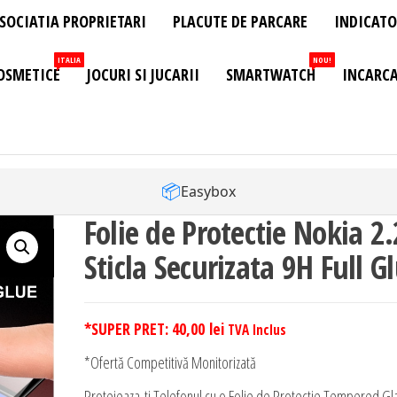
SOCIATIA PROPRIETARI
PLACUTE DE PARCARE
INDICATO
ITALIA
NOU!
OSMETICE
JOCURI SI JUCARII
SMARTWATCH
INCARCA
📦
Easybox
Folie de Protectie Nokia 2.
Sticla Securizata 9H Full G
*SUPER PRET:
40,00
lei
TVA Inclus
*Ofertă Competitivă Monitorizată
Protejeaza-ti Telefonul cu o Folie de Protectie Tempered Gl