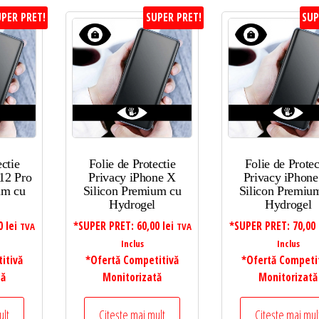
PER PRET!
SUPER PRET!
SUP
ectie
Folie de Protectie
Folie de Protec
12 Pro
Privacy iPhone X
Privacy iPhone
um cu
Silicon Premium cu
Silicon Premiu
Hydrogel
Hydrogel
00
lei
*SUPER PRET:
60,00
lei
*SUPER PRET:
70,00
TVA
TVA
Inclus
Inclus
itivă
*Ofertă Competitivă
*Ofertă Competi
tă
Monitorizată
Monitorizată
ult
Citește mai mult
Citește mai mul