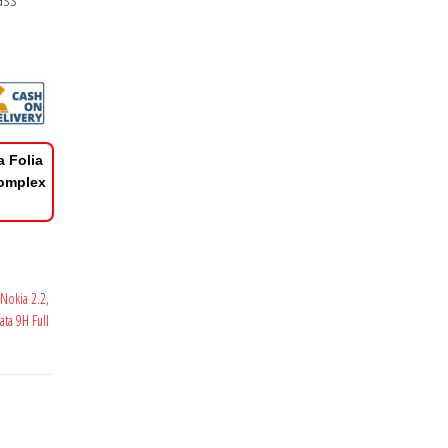
a Folia
Complex
 Nokia 2.2
,
ata 9H Full