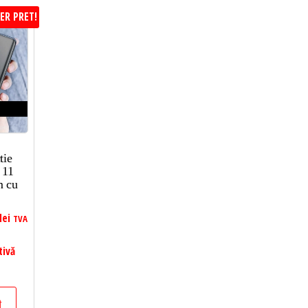
ER PRET!
tie
 11
m cu
lei
TVA
tivă
t