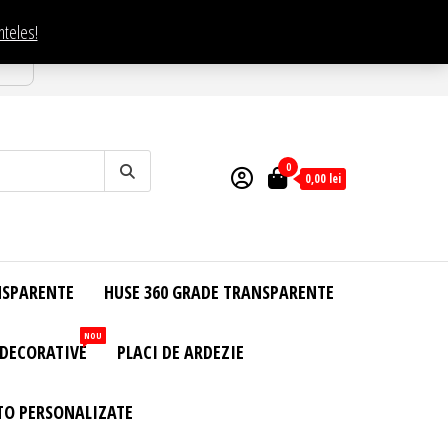
nteles!
esti
0
0,00
lei
NSPARENTE
HUSE 360 GRADE TRANSPARENTE
NOU
 DECORATIVE
PLACI DE ARDEZIE
TO PERSONALIZATE