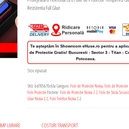
Rezistenta Full Glue.
Te așteptăm în Showroom eHuse.ro pentru a aplic
de Protectie Gratis! Bucuresti - Sector 3 - Titan - 
Potcoava.
Stoc epuizat
SKU:
bd785b70c63a
Categorii:
Folii de Protectie Nokia
,
Folii de Protectie
Folii Protectie
Etichete:
Folii de Protectie Nokia 2.2
,
Folii de Sticla Securiz
Glue Nokia 2.2
,
Folii Telefon Nokia 2.2
IMP LIVRARE
COSTURI TRANSPORT