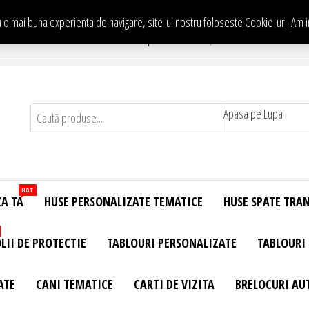
 o mai buna experienta de navigare, site-ul nostru foloseste
Cookie-uri
.
Am i
Te asteptam in Showroom eHuse.ro
. Constantin Brancusi Nr. 11 - Complex Potcoava, Sector 3 Titan - Bucur
Apasa pe Lupa
HOT
ZA TA
HUSE PERSONALIZATE TEMATICE
HUSE SPATE TRA
LII DE PROTECTIE
TABLOURI PERSONALIZATE
TABLOURI
ATE
CANI TEMATICE
CARTI DE VIZITA
BRELOCURI AU