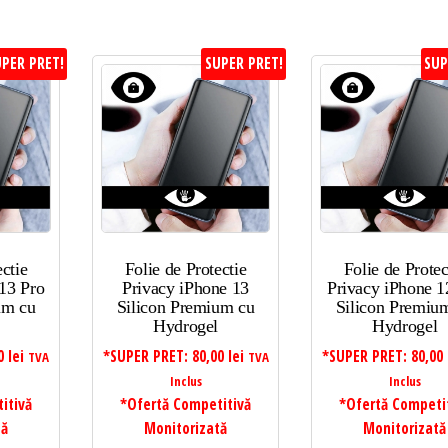
PER PRET!
SUPER PRET!
SUP
ectie
Folie de Protectie
Folie de Protec
13 Pro
Privacy iPhone 13
Privacy iPhone 1
um cu
Silicon Premium cu
Silicon Premiu
Hydrogel
Hydrogel
00
lei
*SUPER PRET:
80,00
lei
*SUPER PRET:
80,00
TVA
TVA
Inclus
Inclus
itivă
*Ofertă Competitivă
*Ofertă Competi
tă
Monitorizată
Monitorizată