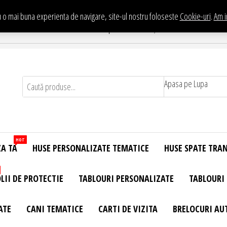
 o mai buna experienta de navigare, site-ul nostru foloseste
Cookie-uri
.
Am i
Te asteptam in Showroom eHuse.ro
. Constantin Brancusi Nr. 11 - Complex Potcoava, Sector 3 Titan - Bucur
Apasa pe Lupa
HOT
ZA TA
HUSE PERSONALIZATE TEMATICE
HUSE SPATE TRA
LII DE PROTECTIE
TABLOURI PERSONALIZATE
TABLOURI
ATE
CANI TEMATICE
CARTI DE VIZITA
BRELOCURI AU