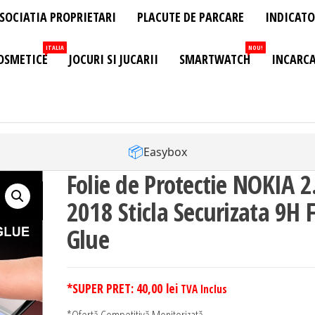
SOCIATIA PROPRIETARI
PLACUTE DE PARCARE
INDICATO
ITALIA
NOU!
OSMETICE
JOCURI SI JUCARII
SMARTWATCH
INCARCA
📦
Easybox
Folie de Protectie NOKIA 2
2018 Sticla Securizata 9H F
Glue
*SUPER PRET:
40,00
lei
TVA Inclus