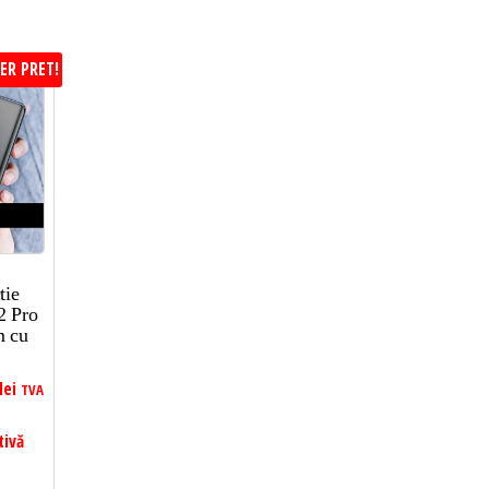
ER PRET!
tie
2 Pro
m cu
lei
TVA
tivă