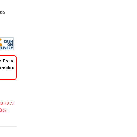
ass
a Folia
Complex
 NOKIA 2.1
Sticla