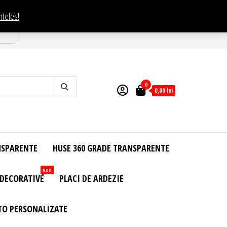
nteles!
esti
0
0,00
lei
NSPARENTE
HUSE 360 GRADE TRANSPARENTE
NOU
 DECORATIVE
PLACI DE ARDEZIE
TO PERSONALIZATE