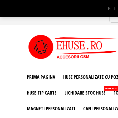
Sari
Pentru
la
Str
conținut
EHuse.ro –
EHuse.ro –
Huse
Site Oficial .
Personalizate
PRIMA PAGINA
HUSE PERSONALIZATE CU PO
Huse
Pentru Orice
Marca de
Personalizate
SUPER PRET
HUSE TIP CARTE
LICHIDARE STOC HUSE
FO
Telefon –
Diverse
Personalizari
MAGNETI PERSONALIZATI
CANI PERSONALIZ
– Accesorii
GSM