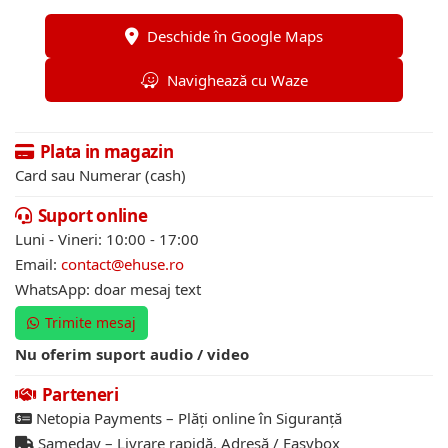
Deschide în Google Maps
Navighează cu Waze
Plata in magazin
Card sau Numerar (cash)
Suport online
Luni - Vineri: 10:00 - 17:00
Email:
contact@ehuse.ro
WhatsApp: doar mesaj text
Trimite mesaj
Nu oferim suport audio / video
Parteneri
Netopia Payments – Plăți online în Siguranță
Sameday – Livrare rapidă. Adresă / Easybox