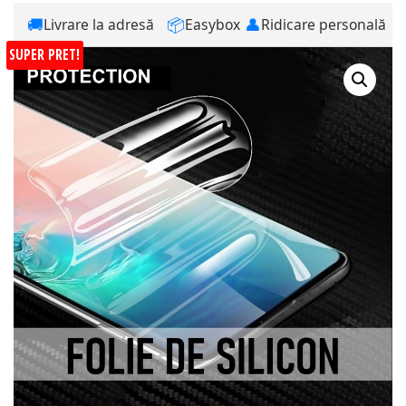
🚚
📦
👤
Livrare la adresă
Easybox
Ridicare personală
SUPER PRET!