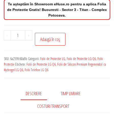
Te așteptăm în Showroom eHuse.ro pentru a aplica Folia
de Protectie Gratis! Bucuresti - Sector 3 - Titan - Complex
Potcoava.
Cantitate
-
+
Adaugă în coș
Folie
de
Protectie
SKU:
6a259fc60a8b
Categorii:
Folii de Protectie LG
,
Folii de Protectie LG Q6
,
Folii
LG
Protectie
Etichete:
Folii de Protectie LG Q6
,
Folii de Silicon Premium Regenerabil cu
Q6
Hydrogel LG Q6
,
Folii Telefon LG Q6
Silicon
Premium
Regenerabil
DESCRIERE
TIMP LIVRARE
cu
Hydrogel
COSTURI TRANSPORT