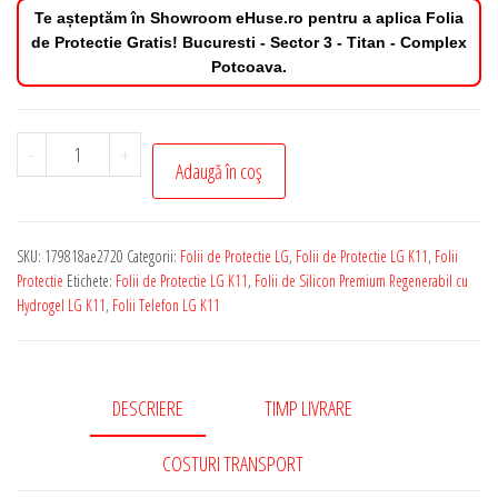
Te așteptăm în Showroom eHuse.ro pentru a aplica Folia
de Protectie Gratis! Bucuresti - Sector 3 - Titan - Complex
Potcoava.
Cantitate
-
+
Adaugă în coș
Folie
de
Protectie
SKU:
179818ae2720
Categorii:
Folii de Protectie LG
,
Folii de Protectie LG K11
,
Folii
LG
Protectie
Etichete:
Folii de Protectie LG K11
,
Folii de Silicon Premium Regenerabil cu
K11
Hydrogel LG K11
,
Folii Telefon LG K11
Silicon
Premium
Regenerabil
DESCRIERE
TIMP LIVRARE
cu
Hydrogel
COSTURI TRANSPORT