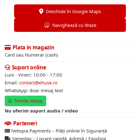
Deschide în Google Maps
Navighează cu Waze
Plata in magazin
Card sau Numerar (cash)
Suport online
Luni - Vineri: 10:00 - 17:00
Email:
contact@ehuse.ro
WhatsApp: doar mesaj text
Trimite mesaj
Nu oferim suport audio / video
Parteneri
Netopia Payments – Plăți online în Siguranță
Sameday – Livrare rapidă. Adresă / Easybox