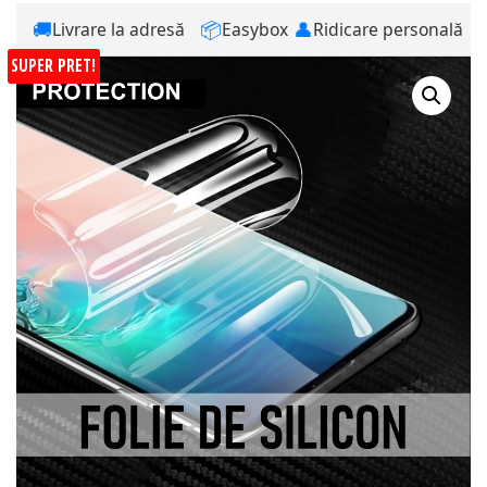
🚚
📦
👤
Livrare la adresă
Easybox
Ridicare personală
SUPER PRET!