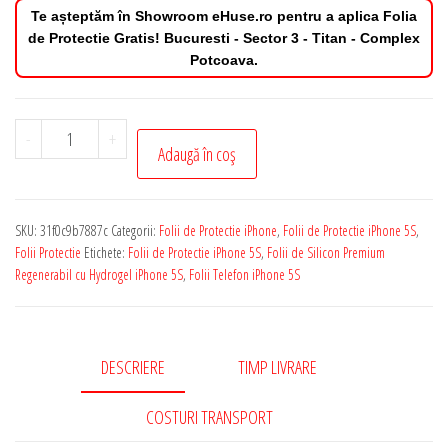
Te așteptăm în Showroom eHuse.ro pentru a aplica Folia
de Protectie Gratis! Bucuresti - Sector 3 - Titan - Complex
Potcoava.
Cantitate
-
+
Adaugă în coș
Folie
de
Protectie
SKU:
31f0c9b7887c
Categorii:
Folii de Protectie iPhone
,
Folii de Protectie iPhone 5S
,
iPhone
Folii Protectie
Etichete:
Folii de Protectie iPhone 5S
,
Folii de Silicon Premium
5S
Regenerabil cu Hydrogel iPhone 5S
,
Folii Telefon iPhone 5S
Silicon
Premium
Regenerabil
DESCRIERE
TIMP LIVRARE
cu
Hydrogel
COSTURI TRANSPORT