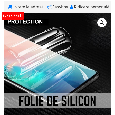
🚚
📦
👤
Livrare la adresă
Easybox
Ridicare personală
SUPER PRET!