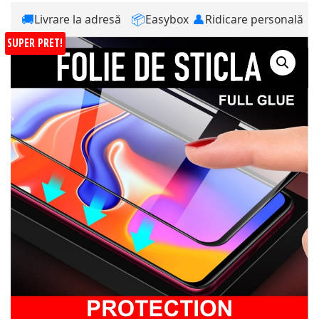
🚚
📦
👤
Livrare la adresă
Easybox
Ridicare personală
SUPER PRET!