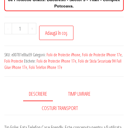
Potcoava.
Cantitate
-
+
Adaugă în coș
Folie
de
Protectie
SKU:
e00781e8ba59
Categorii:
Folii de Protectie iPhone
,
Folii de Protectie IPhone 17e
,
IPhone
Folii Protectie
Etichete:
Folii de Protectie IPhone 17e
,
Folii de Sticla Securizata 9H Full
17e
Glue IPhone 17e
,
Folii Telefon IPhone 17e
Sticla
Securizata
9H
DESCRIERE
TIMP LIVRARE
Full
Glue
COSTURI TRANSPORT
Tip Folie: Fata Telefon Case Frendly. Este conceputa pentru a fi utilizata