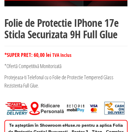
Folie de Protectie IPhone 17e
Sticla Securizata 9H Full Glue
*SUPER PRET:
60,00
lei
TVA Inclus
*Ofertă Competitivă Monitorizată
Protejeaza-ti Telefonul cu o Folie de Protectie Tempered Glass
Rezistenta Full Glue.
Te așteptăm în Showroom eHuse.ro pentru a aplica Folia
de Protectie Gratis! Bucuresti - Sector 3 - Titan - Complex