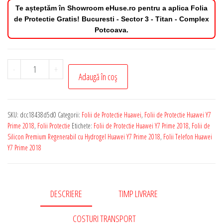
Te așteptăm în Showroom eHuse.ro pentru a aplica Folia
de Protectie Gratis! Bucuresti - Sector 3 - Titan - Complex
Potcoava.
Cantitate
-
+
Adaugă în coș
Folie
de
Protectie
SKU:
dcc18438d5d0
Categorii:
Folii de Protectie Huawei
,
Folii de Protectie Huawei Y7
Huawei
Prime 2018
,
Folii Protectie
Etichete:
Folii de Protectie Huawei Y7 Prime 2018
,
Folii de
Y7
Silicon Premium Regenerabil cu Hydrogel Huawei Y7 Prime 2018
,
Folii Telefon Huawei
Y7 Prime 2018
Prime
2018
Silicon
Premium
DESCRIERE
TIMP LIVRARE
Regenerabil
COSTURI TRANSPORT
cu