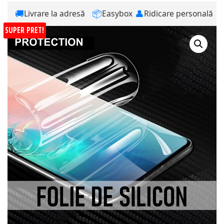
🚚
📦
👤
Livrare la adresă
Easybox
Ridicare personală
SUPER PRET!