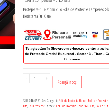
*Ofertă Competitivă Monitorizată
Protejeaza-ti Telefonul cu o Folie de Protectie Tempered Gl
Rezistenta Full Glue.
Te așteptăm în Showroom eHuse.ro pentru a aplic
de Protectie Gratis! Bucuresti - Sector 3 - Titan - 
Potcoava.
Cantitate
-
+
Adaugă în coș
Folie
de
Protectie
SKU:
01fd056117ec
Categorii:
Folii de Protectie Honor
,
Folii de Protecti
Honor
Lite
,
Folii Protectie
Etichete:
Folii de Protectie Honor 600 Lite
,
Folii de Sti