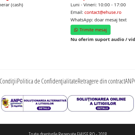
erar (cash)
Luni - Vineri: 10:00 - 17:00
Email:
contact@ehuse.ro
WhatsApp: doar mesaj text
Trimite mesaj
Nu oferim suport audio / vi
Condiții
Politica de Confidențialitate
Retragere din contract
ANP
Toate drepturile Rezervate EHUSE.RO - 2018