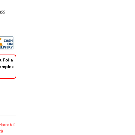
ass
a Folia
Complex
e Honor 600
cla