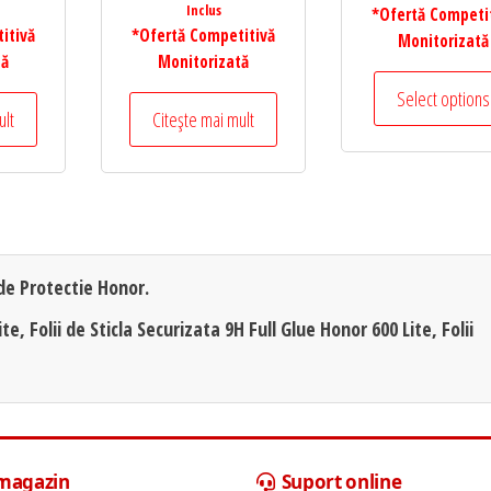
Inclus
*Ofertă Competi
itivă
*Ofertă Competitivă
Monitorizată
tă
Monitorizată
Select options
ult
Citește mai mult
 de Protectie Honor.
te, Folii de Sticla Securizata 9H Full Glue Honor 600 Lite, Folii
 magazin
Suport online