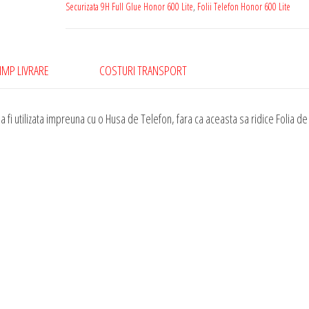
600
Securizata 9H Full Glue Honor 600 Lite
,
Folii Telefon Honor 600 Lite
Lite
Sticla
Securizata
IMP LIVRARE
COSTURI TRANSPORT
9H
Full
 fi utilizata impreuna cu o Husa de Telefon, fara ca aceasta sa ridice Folia de
Glue