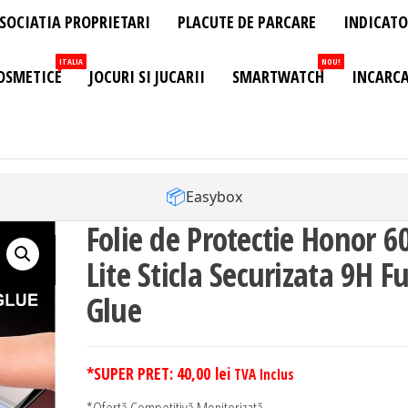
SOCIATIA PROPRIETARI
PLACUTE DE PARCARE
INDICATO
ITALIA
NOU!
OSMETICE
JOCURI SI JUCARII
SMARTWATCH
INCARCA
📦
Easybox
Folie de Protectie Honor 6
Lite Sticla Securizata 9H Fu
Glue
*SUPER PRET:
40,00
lei
TVA Inclus