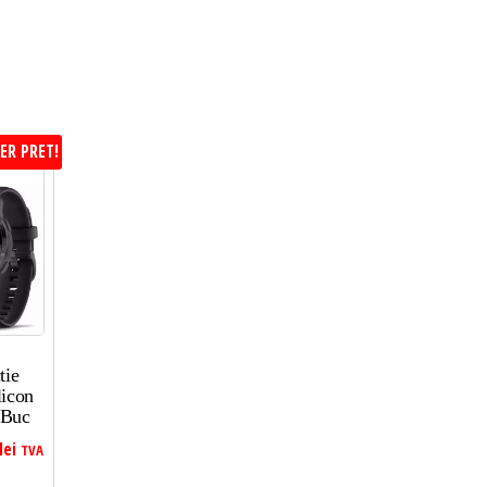
ER PRET!
tie
licon
 Buc
lei
TVA