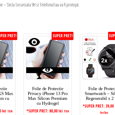
– Sticla Securizata 9H si Telefonul tau va fi protejat.
PER PRET!
SUPER PRET!
SUP
ectie
Folie de Protectie
Folie de Protec
 XS Max
Privacy iPhone 13 Pro
Smartwatch – Si
um cu
Max Silicon Premium
Regenerabil x 2
cu Hydrogel
*SUPER PRET:
39,00
00
lei
*SUPER PRET:
80,00
lei
TVA
TVA
Inclus