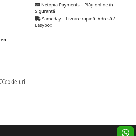
Netopia Payments – Plăți online în
Siguranță
Sameday – Livrare rapidă. Adresă /
Easybox
deo
C
Cookie-uri