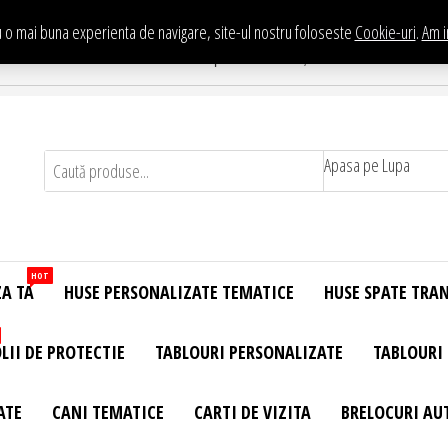
 o mai buna experienta de navigare, site-ul nostru foloseste
Cookie-uri
.
Am i
Te asteptam in Showroom eHuse.ro
. Constantin Brancusi Nr. 11 - Complex Potcoava, Sector 3 Titan - Bucur
Apasa pe Lupa
HOT
ZA TA
HUSE PERSONALIZATE TEMATICE
HUSE SPATE TRA
LII DE PROTECTIE
TABLOURI PERSONALIZATE
TABLOURI
ATE
CANI TEMATICE
CARTI DE VIZITA
BRELOCURI AU