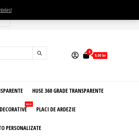
nteles!
esti
0
0,00
lei
NSPARENTE
HUSE 360 GRADE TRANSPARENTE
NOU
 DECORATIVE
PLACI DE ARDEZIE
TO PERSONALIZATE