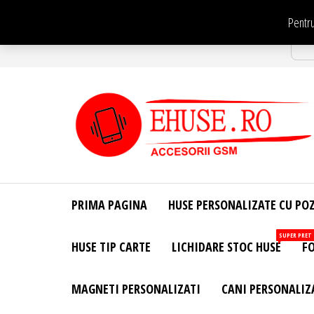
Sari
Pentru
la
Str
conținut
EHuse.ro –
EHuse.ro –
Huse
Site Oficial .
Personalizate
PRIMA PAGINA
HUSE PERSONALIZATE CU PO
Huse
Pentru Orice
Marca de
Personalizate
SUPER PRET
HUSE TIP CARTE
LICHIDARE STOC HUSE
FO
Telefon –
Diverse
Personalizari
MAGNETI PERSONALIZATI
CANI PERSONALIZ
– Accesorii
GSM