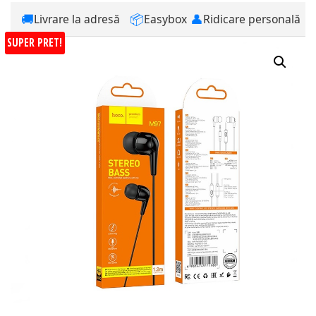
🚚
📦
👤
Livrare la adresă
Easybox
Ridicare personală
SUPER PRET!