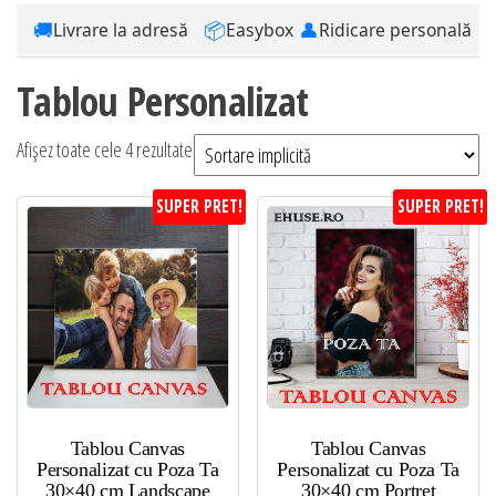
🚚
📦
👤
Livrare la adresă
Easybox
Ridicare personală
Tablou Personalizat
Afișez toate cele 4 rezultate
SUPER PRET!
SUPER PRET!
Tablou Canvas
Tablou Canvas
Personalizat cu Poza Ta
Personalizat cu Poza Ta
30×40 cm Landscape
30×40 cm Portret