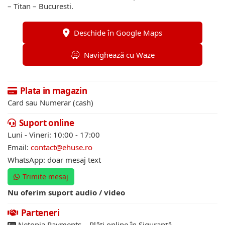
– Titan – Bucuresti.
Deschide în Google Maps
Navighează cu Waze
Plata in magazin
Card sau Numerar (cash)
Suport online
Luni - Vineri: 10:00 - 17:00
Email:
contact@ehuse.ro
WhatsApp: doar mesaj text
Trimite mesaj
Nu oferim suport audio / video
Parteneri
Netopia Payments – Plăți online în Siguranță