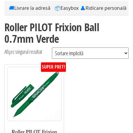
🚚
📦
👤
Livrare la adresă
Easybox
Ridicare personală
Roller PILOT Frixion Ball
0.7mm Verde
Afișez singurul rezultat
SUPER PRET!
Roller PILOT Frixion