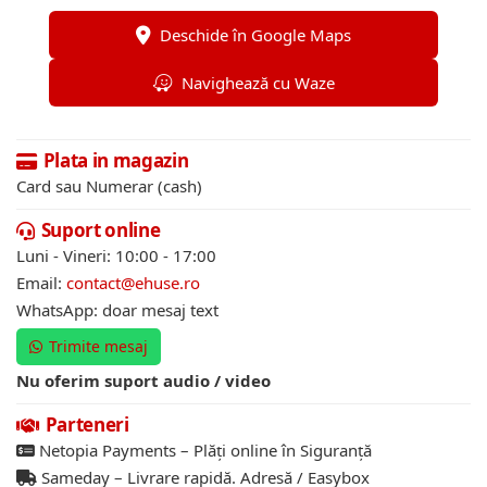
Deschide în Google Maps
Navighează cu Waze
Plata in magazin
Card sau Numerar (cash)
Suport online
Luni - Vineri: 10:00 - 17:00
Email:
contact@ehuse.ro
WhatsApp: doar mesaj text
Trimite mesaj
Nu oferim suport audio / video
Parteneri
Netopia Payments – Plăți online în Siguranță
Sameday – Livrare rapidă. Adresă / Easybox