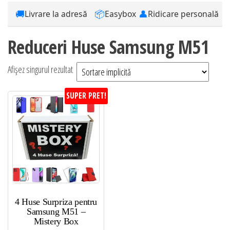
🚚
📦
👤
Livrare la adresă
Easybox
Ridicare personală
Reduceri Huse Samsung M51
Afișez singurul rezultat
SUPER PRET!
4 Huse Surpriza pentru
Samsung M51 –
Mistery Box