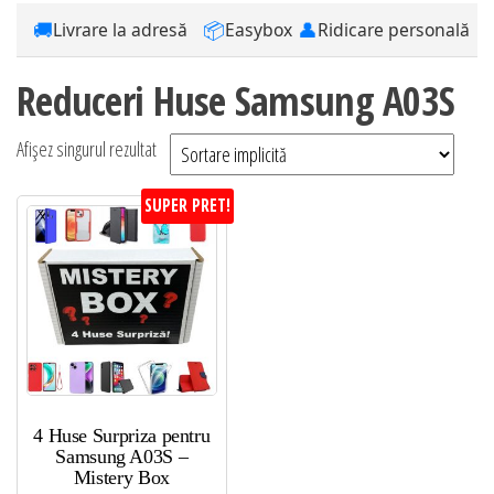
🚚
📦
👤
Livrare la adresă
Easybox
Ridicare personală
Reduceri Huse Samsung A03S
Afișez singurul rezultat
SUPER PRET!
4 Huse Surpriza pentru
Samsung A03S –
Mistery Box