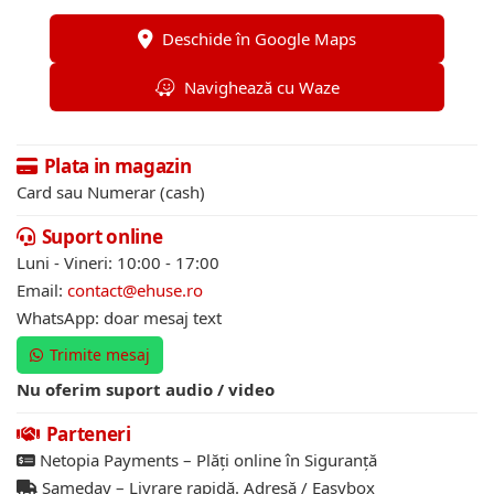
Deschide în Google Maps
Navighează cu Waze
Plata in magazin
Card sau Numerar (cash)
Suport online
Luni - Vineri: 10:00 - 17:00
Email:
contact@ehuse.ro
WhatsApp: doar mesaj text
Trimite mesaj
Nu oferim suport audio / video
Parteneri
Netopia Payments – Plăți online în Siguranță
Sameday – Livrare rapidă. Adresă / Easybox