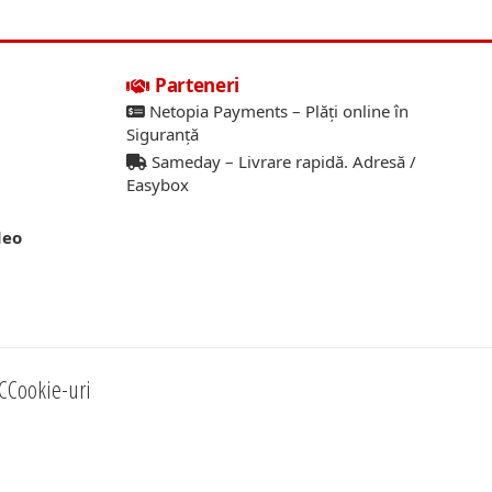
Parteneri
Netopia Payments – Plăți online în
Siguranță
Sameday – Livrare rapidă. Adresă /
Easybox
deo
C
Cookie-uri