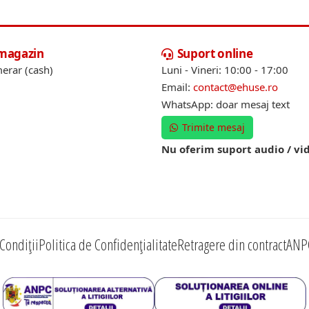
 magazin
Suport online
erar (cash)
Luni - Vineri: 10:00 - 17:00
Email:
contact@ehuse.ro
WhatsApp: doar mesaj text
Trimite mesaj
Nu oferim suport audio / vi
Condiții
Politica de Confidențialitate
Retragere din contract
ANP