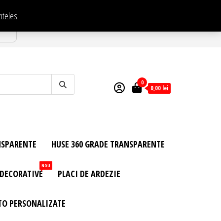
nteles!
esti
0
0,00
lei
NSPARENTE
HUSE 360 GRADE TRANSPARENTE
NOU
 DECORATIVE
PLACI DE ARDEZIE
TO PERSONALIZATE