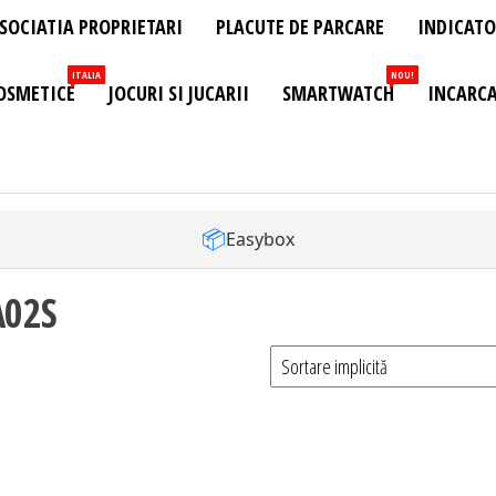
SOCIATIA PROPRIETARI
PLACUTE DE PARCARE
INDICATO
ITALIA
NOU!
OSMETICE
JOCURI SI JUCARII
SMARTWATCH
INCARCA
📦
Easybox
A02S