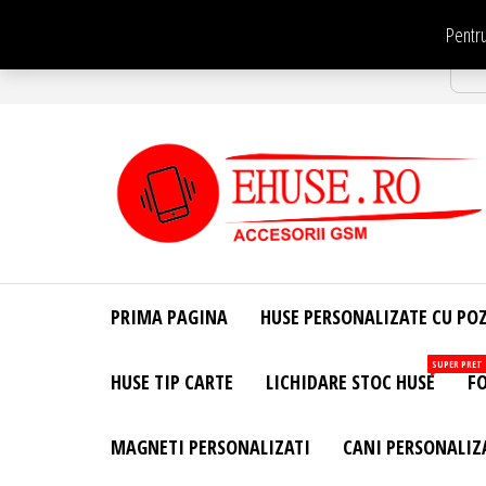
Sari
Pentru
la
Str
conținut
EHuse.ro –
EHuse.ro –
Huse
Site Oficial .
Personalizate
PRIMA PAGINA
HUSE PERSONALIZATE CU PO
Huse
Pentru Orice
Marca de
Personalizate
SUPER PRET
HUSE TIP CARTE
LICHIDARE STOC HUSE
FO
Telefon –
Diverse
Personalizari
MAGNETI PERSONALIZATI
CANI PERSONALIZ
– Accesorii
GSM