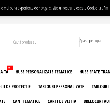
 o mai buna experienta de navigare, site-ul nostru foloseste
Cookie-uri
.
Am i
Te asteptam in Showroom eHuse.ro
. Constantin Brancusi Nr. 11 - Complex Potcoava, Sector 3 Titan - Bucur
Apasa pe Lupa
HOT
ZA TA
HUSE PERSONALIZATE TEMATICE
HUSE SPATE TRA
LII DE PROTECTIE
TABLOURI PERSONALIZATE
TABLOURI
ATE
CANI TEMATICE
CARTI DE VIZITA
BRELOCURI AU