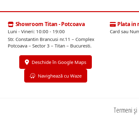
Showroom Titan - Potcoava
Plata in
Luni - Vineri: 10:00 - 19:00
Card sau Num
Str. Constantin Brancusi nr.11 – Complex
Potcoava – Sector 3 – Titan – Bucuresti.
Deschide în Google Maps
Navighează cu Waze
Termeni și 