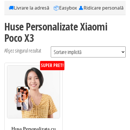
🚚
📦
👤
Livrare la adresă
Easybox
Ridicare personală
Huse Personalizate Xiaomi
Poco X3
Afișez singurul rezultat
SUPER PRET!
Husa Personalizata cu