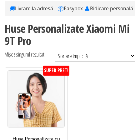
🚚
📦
👤
Livrare la adresă
Easybox
Ridicare personală
Huse Personalizate Xiaomi Mi
9T Pro
Afișez singurul rezultat
SUPER PRET!
Husa Personalizata cu