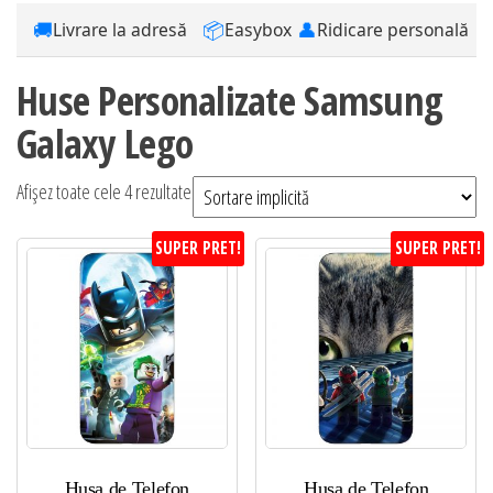
🚚
📦
👤
Livrare la adresă
Easybox
Ridicare personală
Huse Personalizate Samsung
Galaxy Lego
Afișez toate cele 4 rezultate
SUPER PRET!
SUPER PRET!
Husa de Telefon
Husa de Telefon