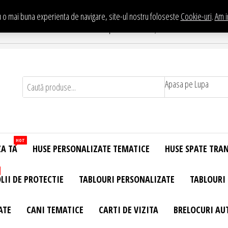
 o mai buna experienta de navigare, site-ul nostru foloseste
Cookie-uri
.
Am i
Te asteptam in Showroom eHuse.ro
. Constantin Brancusi Nr. 11 - Complex Potcoava, Sector 3 Titan - Bucur
Apasa pe Lupa
HOT
ZA TA
HUSE PERSONALIZATE TEMATICE
HUSE SPATE TRA
LII DE PROTECTIE
TABLOURI PERSONALIZATE
TABLOURI
ATE
CANI TEMATICE
CARTI DE VIZITA
BRELOCURI AU