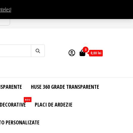
nteles!
esti
0
0,00
lei
NSPARENTE
HUSE 360 GRADE TRANSPARENTE
NOU
 DECORATIVE
PLACI DE ARDEZIE
TO PERSONALIZATE