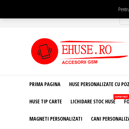
Sari
Pentru
la
Str
conținut
EHuse.ro –
EHuse.ro –
Huse
Site Oficial .
Personalizate
PRIMA PAGINA
HUSE PERSONALIZATE CU PO
Huse
Pentru Orice
Marca de
Personalizate
SUPER PRET
HUSE TIP CARTE
LICHIDARE STOC HUSE
FO
Telefon –
Diverse
Personalizari
MAGNETI PERSONALIZATI
CANI PERSONALIZ
– Accesorii
GSM