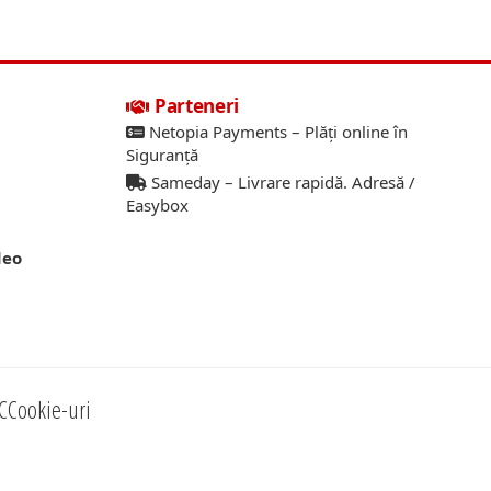
Parteneri
Netopia Payments – Plăți online în
Siguranță
Sameday – Livrare rapidă. Adresă /
Easybox
deo
C
Cookie-uri