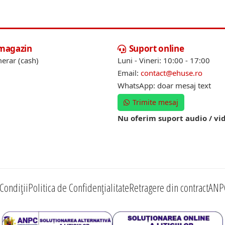
 magazin
Suport online
erar (cash)
Luni - Vineri: 10:00 - 17:00
Email:
contact@ehuse.ro
WhatsApp: doar mesaj text
Trimite mesaj
Nu oferim suport audio / vi
Condiții
Politica de Confidențialitate
Retragere din contract
ANP