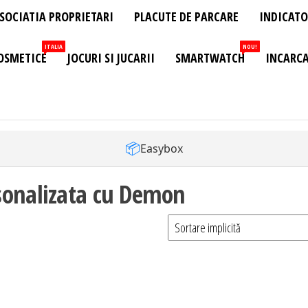
SOCIATIA PROPRIETARI
PLACUTE DE PARCARE
INDICATO
ITALIA
NOU!
OSMETICE
JOCURI SI JUCARII
SMARTWATCH
INCARCA
📦
Easybox
sonalizata cu Demon