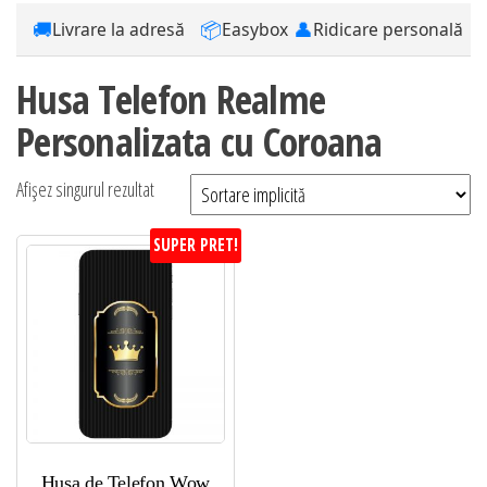
🚚
📦
👤
Livrare la adresă
Easybox
Ridicare personală
Husa Telefon Realme
Personalizata cu Coroana
Afișez singurul rezultat
SUPER PRET!
Husa de Telefon Wow