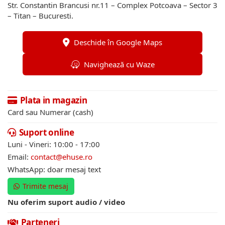
Str. Constantin Brancusi nr.11 – Complex Potcoava – Sector 3
– Titan – Bucuresti.
Deschide în Google Maps
Navighează cu Waze
Plata in magazin
Card sau Numerar (cash)
Suport online
Luni - Vineri: 10:00 - 17:00
Email:
contact@ehuse.ro
WhatsApp: doar mesaj text
Trimite mesaj
Nu oferim suport audio / video
Parteneri