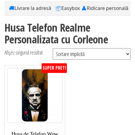
🚚
📦
👤
Livrare la adresă
Easybox
Ridicare personală
Husa Telefon Realme
Personalizata cu Corleone
Afișez singurul rezultat
SUPER PRET!
Husa de Telefon Wow