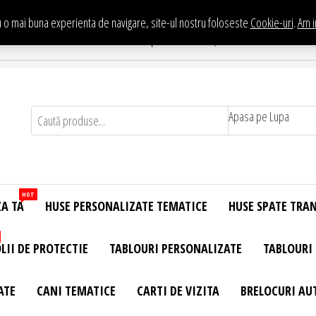
 o mai buna experienta de navigare, site-ul nostru foloseste
Cookie-uri
.
Am i
Te asteptam in Showroom eHuse.ro
. Constantin Brancusi Nr. 11 - Complex Potcoava, Sector 3 Titan - Bucur
Apasa pe Lupa
HOT
ZA TA
HUSE PERSONALIZATE TEMATICE
HUSE SPATE TRA
LII DE PROTECTIE
TABLOURI PERSONALIZATE
TABLOURI
ATE
CANI TEMATICE
CARTI DE VIZITA
BRELOCURI AU