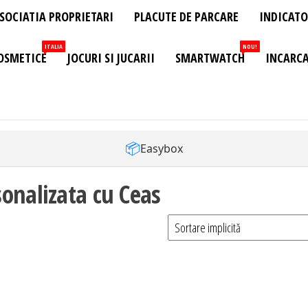
SOCIATIA PROPRIETARI
PLACUTE DE PARCARE
INDICATO
ITALIA
NOU!
OSMETICE
JOCURI SI JUCARII
SMARTWATCH
INCARCA
📦
Easybox
onalizata cu Ceas