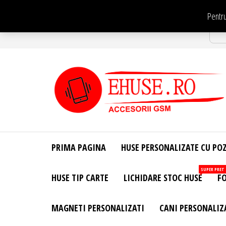
Sari
Pentru
la
Str
conținut
EHuse.ro –
EHuse.ro –
Huse
Site Oficial .
Personalizate
PRIMA PAGINA
HUSE PERSONALIZATE CU PO
Huse
Pentru Orice
Marca de
Personalizate
SUPER PRET
HUSE TIP CARTE
LICHIDARE STOC HUSE
FO
Telefon –
Diverse
Personalizari
MAGNETI PERSONALIZATI
CANI PERSONALIZ
– Accesorii
GSM