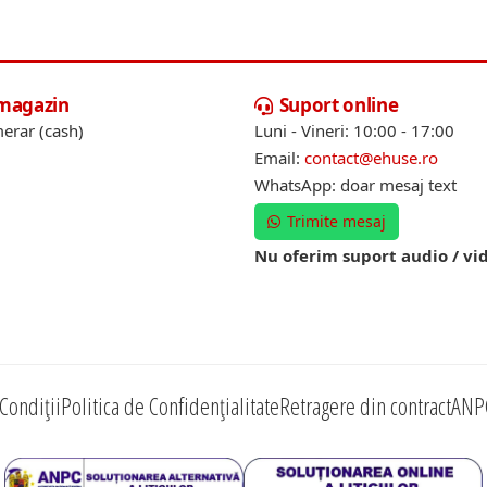
 magazin
Suport online
erar (cash)
Luni - Vineri: 10:00 - 17:00
Email:
contact@ehuse.ro
WhatsApp: doar mesaj text
Trimite mesaj
Nu oferim suport audio / vi
Condiții
Politica de Confidențialitate
Retragere din contract
ANP