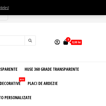
nteles!
esti
0
0,00
lei
NSPARENTE
HUSE 360 GRADE TRANSPARENTE
NOU
 DECORATIVE
PLACI DE ARDEZIE
TO PERSONALIZATE