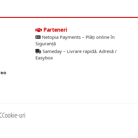
Parteneri
Netopia Payments – Plăți online în
Siguranță
Sameday – Livrare rapidă. Adresă /
Easybox
deo
C
Cookie-uri