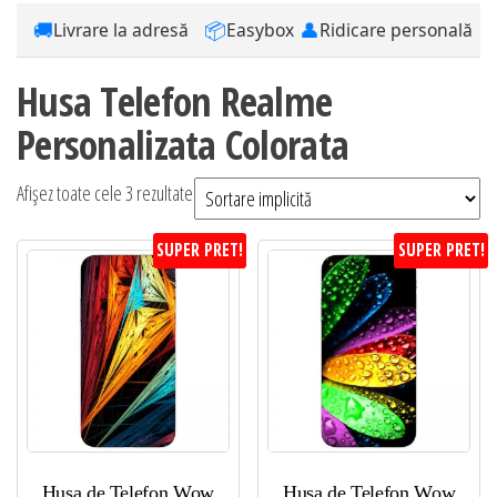
🚚
📦
👤
Livrare la adresă
Easybox
Ridicare personală
Husa Telefon Realme
Personalizata Colorata
Afișez toate cele 3 rezultate
SUPER PRET!
SUPER PRET!
Husa de Telefon Wow
Husa de Telefon Wow