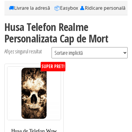
🚚
📦
👤
Livrare la adresă
Easybox
Ridicare personală
Husa Telefon Realme
Personalizata Cap de Mort
Afișez singurul rezultat
SUPER PRET!
Husa de Telefon Wow