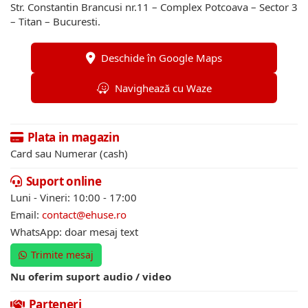
Str. Constantin Brancusi nr.11 – Complex Potcoava – Sector 3
– Titan – Bucuresti.
Deschide în Google Maps
Navighează cu Waze
Plata in magazin
Card sau Numerar (cash)
Suport online
Luni - Vineri: 10:00 - 17:00
Email:
contact@ehuse.ro
WhatsApp: doar mesaj text
Trimite mesaj
Nu oferim suport audio / video
Parteneri