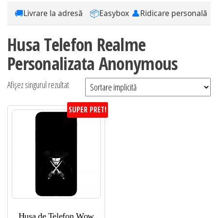
🚚
📦
👤
Livrare la adresă
Easybox
Ridicare personală
Husa Telefon Realme
Personalizata Anonymous
Afișez singurul rezultat
SUPER PRET!
Husa de Telefon Wow