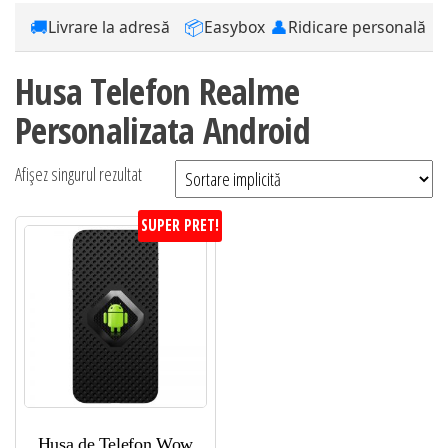
🚚
📦
👤
Livrare la adresă
Easybox
Ridicare personală
Husa Telefon Realme
Personalizata Android
Afișez singurul rezultat
SUPER PRET!
Husa de Telefon Wow