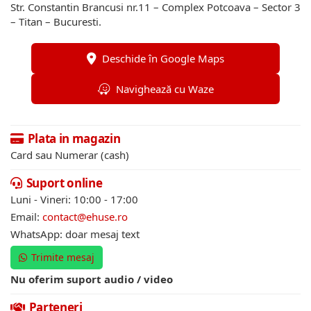
Str. Constantin Brancusi nr.11 – Complex Potcoava – Sector 3
– Titan – Bucuresti.
Deschide în Google Maps
Navighează cu Waze
Plata in magazin
Card sau Numerar (cash)
Suport online
Luni - Vineri: 10:00 - 17:00
Email:
contact@ehuse.ro
WhatsApp: doar mesaj text
Trimite mesaj
Nu oferim suport audio / video
Parteneri