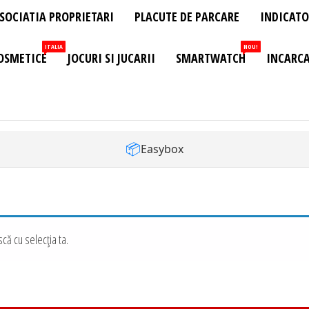
SOCIATIA PROPRIETARI
PLACUTE DE PARCARE
INDICATO
ITALIA
NOU!
OSMETICE
JOCURI SI JUCARII
SMARTWATCH
INCARCA
📦
Easybox
că cu selecția ta.