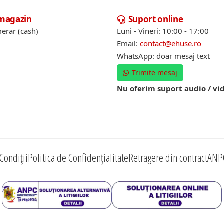
 magazin
Suport online
erar (cash)
Luni - Vineri: 10:00 - 17:00
Email:
contact@ehuse.ro
WhatsApp: doar mesaj text
Trimite mesaj
Nu oferim suport audio / vi
Condiții
Politica de Confidențialitate
Retragere din contract
ANP