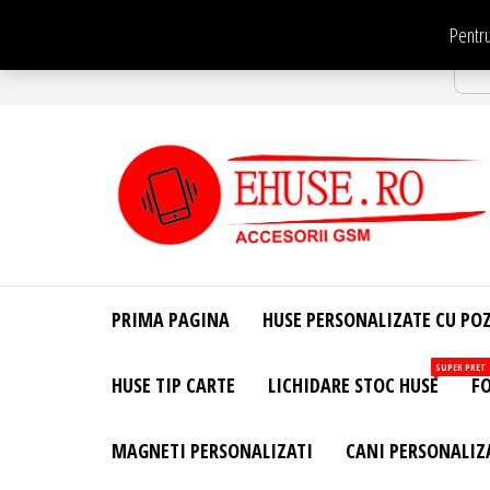
Sari
Pentru
la
Str
conținut
EHuse.ro –
EHuse.ro –
Huse
Site Oficial .
Personalizate
PRIMA PAGINA
HUSE PERSONALIZATE CU PO
Huse
Pentru Orice
Marca de
Personalizate
SUPER PRET
HUSE TIP CARTE
LICHIDARE STOC HUSE
FO
Telefon –
Diverse
Personalizari
MAGNETI PERSONALIZATI
CANI PERSONALIZ
– Accesorii
GSM