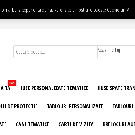
 o mai buna experienta de navigare, site-ul nostru foloseste
Cookie-uri
.
Am i
Te asteptam in Showroom eHuse.ro
. Constantin Brancusi Nr. 11 - Complex Potcoava, Sector 3 Titan - Bucur
Apasa pe Lupa
HOT
ZA TA
HUSE PERSONALIZATE TEMATICE
HUSE SPATE TRA
LII DE PROTECTIE
TABLOURI PERSONALIZATE
TABLOURI
ATE
CANI TEMATICE
CARTI DE VIZITA
BRELOCURI AU