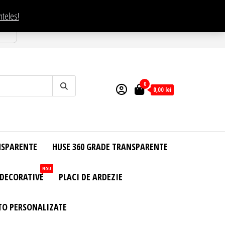
nteles!
esti
0
0,00
lei
NSPARENTE
HUSE 360 GRADE TRANSPARENTE
NOU
 DECORATIVE
PLACI DE ARDEZIE
TO PERSONALIZATE