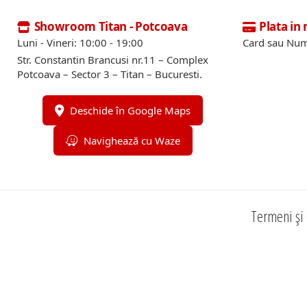
Showroom Titan - Potcoava
Plata in
Luni - Vineri: 10:00 - 19:00
Card sau Num
Str. Constantin Brancusi nr.11 – Complex
Potcoava – Sector 3 – Titan – Bucuresti.
Deschide în Google Maps
Navighează cu Waze
Termeni și 