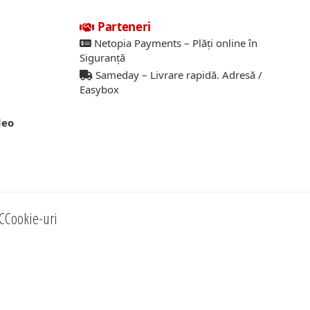
Parteneri
Netopia Payments – Plăți online în
Siguranță
Sameday – Livrare rapidă. Adresă /
Easybox
deo
C
Cookie-uri