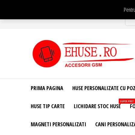
Sari
Pentru
la
Str
conținut
EHuse.ro –
EHuse.ro –
Huse
Site Oficial .
Personalizate
PRIMA PAGINA
HUSE PERSONALIZATE CU PO
Huse
Pentru Orice
Marca de
Personalizate
SUPER PRET
HUSE TIP CARTE
LICHIDARE STOC HUSE
FO
Telefon –
Diverse
Personalizari
MAGNETI PERSONALIZATI
CANI PERSONALIZ
– Accesorii
GSM