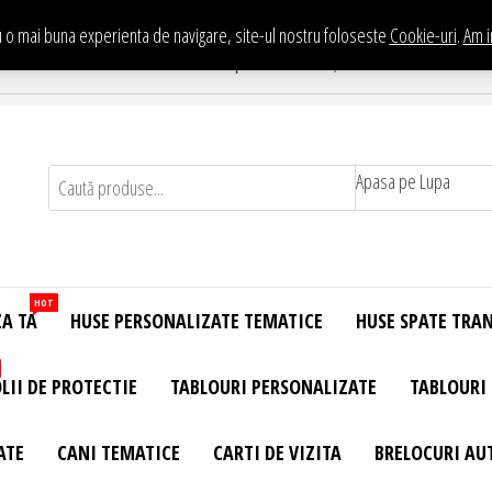
 o mai buna experienta de navigare, site-ul nostru foloseste
Cookie-uri
.
Am i
Te asteptam in Showroom eHuse.ro
. Constantin Brancusi Nr. 11 - Complex Potcoava, Sector 3 Titan - Bucur
Apasa pe Lupa
HOT
ZA TA
HUSE PERSONALIZATE TEMATICE
HUSE SPATE TRA
LII DE PROTECTIE
TABLOURI PERSONALIZATE
TABLOURI
ATE
CANI TEMATICE
CARTI DE VIZITA
BRELOCURI AU