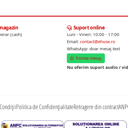
 magazin
Suport online
erar (cash)
Luni - Vineri: 10:00 - 17:00
Email:
contact@ehuse.ro
WhatsApp: doar mesaj text
Trimite mesaj
Nu oferim suport audio / vi
Condiții
Politica de Confidențialitate
Retragere din contract
ANP