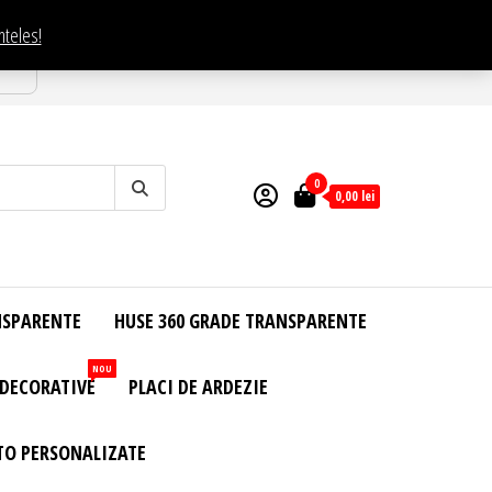
nteles!
esti
0
0,00
lei
NSPARENTE
HUSE 360 GRADE TRANSPARENTE
NOU
 DECORATIVE
PLACI DE ARDEZIE
TO PERSONALIZATE