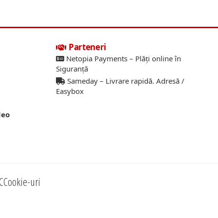
Parteneri
Netopia Payments – Plăți online în
Siguranță
Sameday – Livrare rapidă. Adresă /
Easybox
deo
C
Cookie-uri