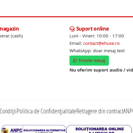
 magazin
Suport online
erar (cash)
Luni - Vineri: 10:00 - 17:00
Email:
contact@ehuse.ro
WhatsApp: doar mesaj text
Trimite mesaj
Nu oferim suport audio / vi
Condiții
Politica de Confidențialitate
Retragere din contract
ANP