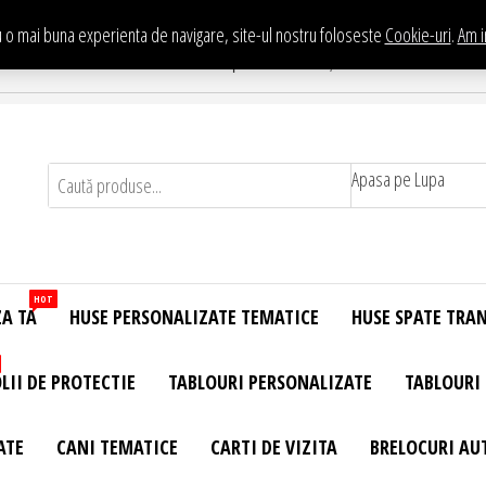
 o mai buna experienta de navigare, site-ul nostru foloseste
Cookie-uri
.
Am i
Te asteptam in Showroom eHuse.ro
. Constantin Brancusi Nr. 11 - Complex Potcoava, Sector 3 Titan - Bucur
Apasa pe Lupa
HOT
ZA TA
HUSE PERSONALIZATE TEMATICE
HUSE SPATE TRA
LII DE PROTECTIE
TABLOURI PERSONALIZATE
TABLOURI
ATE
CANI TEMATICE
CARTI DE VIZITA
BRELOCURI AU