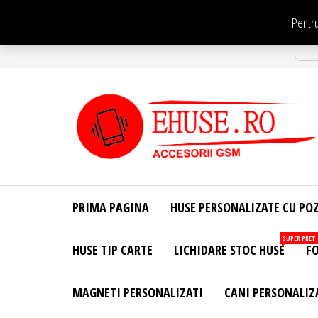
Sari
Pentru
la
Str
conținut
EHuse.ro –
EHuse.ro –
Huse
Site Oficial .
Personalizate
PRIMA PAGINA
HUSE PERSONALIZATE CU PO
Huse
Pentru Orice
Marca de
Personalizate
SUPER PRET
HUSE TIP CARTE
LICHIDARE STOC HUSE
FO
Telefon –
Diverse
Personalizari
MAGNETI PERSONALIZATI
CANI PERSONALIZ
– Accesorii
GSM