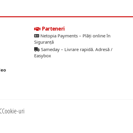
Parteneri
Netopia Payments – Plăți online în
Siguranță
Sameday – Livrare rapidă. Adresă /
Easybox
deo
C
Cookie-uri