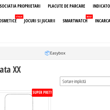
SOCIATIA PROPRIETARI
PLACUTE DE PARCARE
INDICATO
ITALIA
NOU!
OSMETICE
JOCURI SI JUCARII
SMARTWATCH
INCARCA
📦
Easybox
ata XX
SUPER PRET!