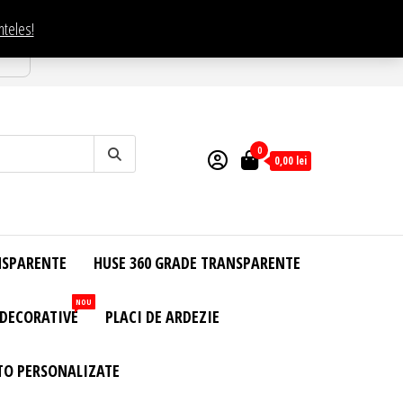
nteles!
esti
0
0,00
lei
NSPARENTE
HUSE 360 GRADE TRANSPARENTE
NOU
 DECORATIVE
PLACI DE ARDEZIE
TO PERSONALIZATE