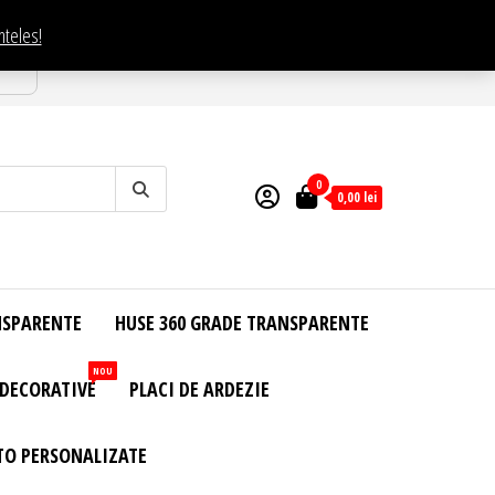
nteles!
esti
0
0,00
lei
NSPARENTE
HUSE 360 GRADE TRANSPARENTE
NOU
 DECORATIVE
PLACI DE ARDEZIE
TO PERSONALIZATE