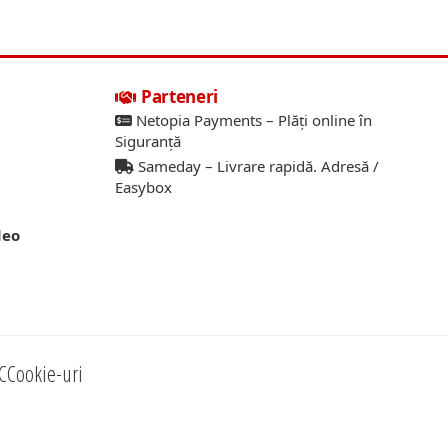
Parteneri
Netopia Payments – Plăți online în
Siguranță
Sameday – Livrare rapidă. Adresă /
Easybox
deo
C
Cookie-uri