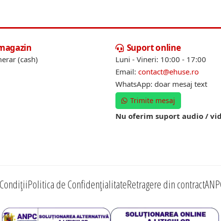
 magazin
Suport online
erar (cash)
Luni - Vineri: 10:00 - 17:00
Email:
contact@ehuse.ro
WhatsApp: doar mesaj text
Trimite mesaj
Nu oferim suport audio / vi
Condiții
Politica de Confidențialitate
Retragere din contract
ANP