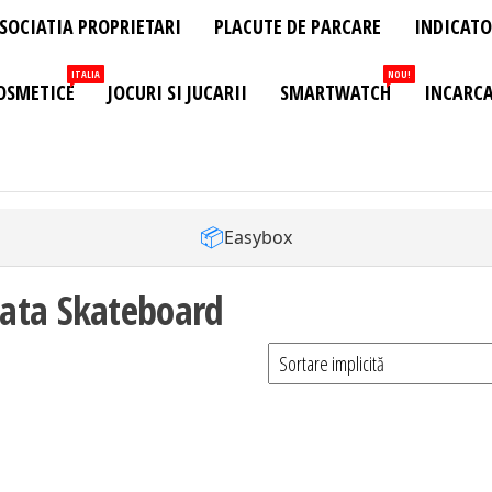
SOCIATIA PROPRIETARI
PLACUTE DE PARCARE
INDICATO
ITALIA
NOU!
OSMETICE
JOCURI SI JUCARII
SMARTWATCH
INCARCA
📦
Easybox
ata Skateboard