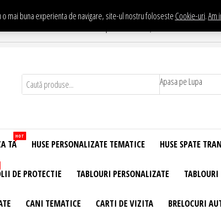
 o mai buna experienta de navigare, site-ul nostru foloseste
Cookie-uri
.
Am i
Te asteptam in Showroom eHuse.ro
. Constantin Brancusi Nr. 11 - Complex Potcoava, Sector 3 Titan - Bucur
Apasa pe Lupa
HOT
ZA TA
HUSE PERSONALIZATE TEMATICE
HUSE SPATE TRA
LII DE PROTECTIE
TABLOURI PERSONALIZATE
TABLOURI
ATE
CANI TEMATICE
CARTI DE VIZITA
BRELOCURI AU