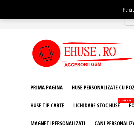
Sari
Pentru
la
Str
conținut
EHuse.ro –
EHuse.ro –
Huse
Site Oficial .
Personalizate
PRIMA PAGINA
HUSE PERSONALIZATE CU PO
Huse
Pentru Orice
Marca de
Personalizate
SUPER PRET
HUSE TIP CARTE
LICHIDARE STOC HUSE
FO
Telefon –
Diverse
Personalizari
MAGNETI PERSONALIZATI
CANI PERSONALIZ
– Accesorii
GSM