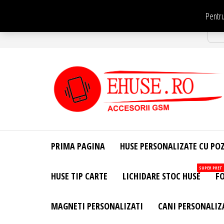
Sari
Pentru
la
Str
conținut
EHuse.ro –
EHuse.ro –
Huse
Site Oficial .
Personalizate
PRIMA PAGINA
HUSE PERSONALIZATE CU PO
Huse
Pentru Orice
Marca de
Personalizate
SUPER PRET
HUSE TIP CARTE
LICHIDARE STOC HUSE
FO
Telefon –
Diverse
Personalizari
MAGNETI PERSONALIZATI
CANI PERSONALIZ
– Accesorii
GSM