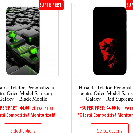
SUPER PRET!
SUP
a de Telefon Personalizata
Husa de Telefon Personali
tru Orice Model Samsung
pentru Orice Model Sam
Galaxy – Black Mobile
Galaxy – Red Suprem
PER PRET:
44,00
lei
*SUPER PRET:
44,00
lei
TVA Inclus
TVA In
rtă Competitivă Monitorizată
*Ofertă Competitivă Monitor
Select options
Select options