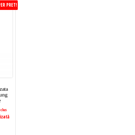
ER PRET!
zata
sung
e
clus
izată