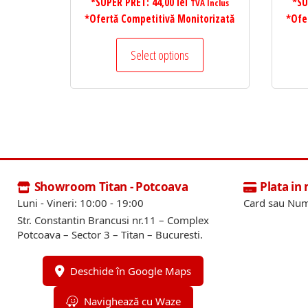
*SUPER PRET:
44,00
lei
*SU
TVA Inclus
*Ofertă Competitivă Monitorizată
*Ofe
Select options
Showroom Titan - Potcoava
Plata in
Luni - Vineri: 10:00 - 19:00
Card sau Num
Str. Constantin Brancusi nr.11 – Complex
Potcoava – Sector 3 – Titan – Bucuresti.
Deschide în Google Maps
Navighează cu Waze