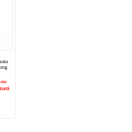
zata
sung
c
clus
izată