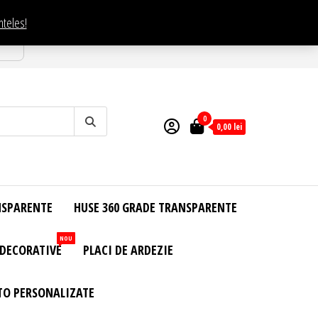
nteles!
esti
0
0,00
lei
NSPARENTE
HUSE 360 GRADE TRANSPARENTE
NOU
 DECORATIVE
PLACI DE ARDEZIE
TO PERSONALIZATE