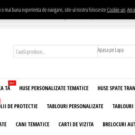
 o mai buna experienta de navigare, site-ul nostru foloseste
Cookie-uri
.
Am i
Te asteptam in Showroom eHuse.ro
. Constantin Brancusi Nr. 11 - Complex Potcoava, Sector 3 Titan - Bucur
Apasa pe Lupa
HOT
ZA TA
HUSE PERSONALIZATE TEMATICE
HUSE SPATE TRA
LII DE PROTECTIE
TABLOURI PERSONALIZATE
TABLOURI
ATE
CANI TEMATICE
CARTI DE VIZITA
BRELOCURI AU