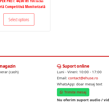
PER PRET:
44,00
lei
TVA Inclus
rtă Competitivă Monitorizată
Select options
 magazin
Suport online
erar (cash)
Luni - Vineri: 10:00 - 17:00
Email:
contact@ehuse.ro
WhatsApp: doar mesaj text
Trimite mesaj
Nu oferim suport audio / vi