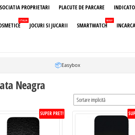
SOCIATIA PROPRIETARI
PLACUTE DE PARCARE
INDICATO
ITALIA
NOU!
OSMETICE
JOCURI SI JUCARII
SMARTWATCH
INCARCA
📦
Easybox
ata Neagra
SUPER PRET!
SUP