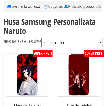
🚚
📦
👤
Livrare la adresă
Easybox
Ridicare personală
Husa Samsung Personalizata
Naruto
Afișez toate cele 2 rezultate
SUPER PRET!
SUPER PRET!
Husa de Telefon
Husa de Telefon