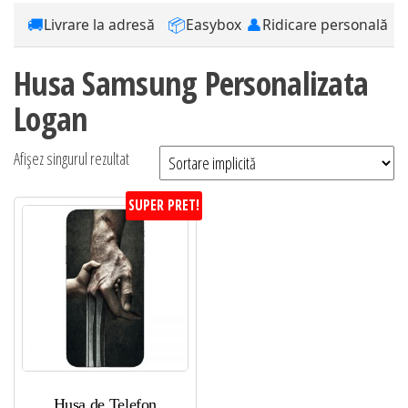
🚚
📦
👤
Livrare la adresă
Easybox
Ridicare personală
Husa Samsung Personalizata
Logan
Afișez singurul rezultat
SUPER PRET!
Husa de Telefon