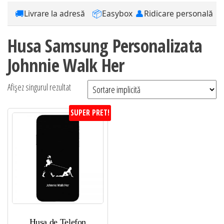
🚚
📦
👤
Livrare la adresă
Easybox
Ridicare personală
Husa Samsung Personalizata
Johnnie Walk Her
Afișez singurul rezultat
SUPER PRET!
Husa de Telefon