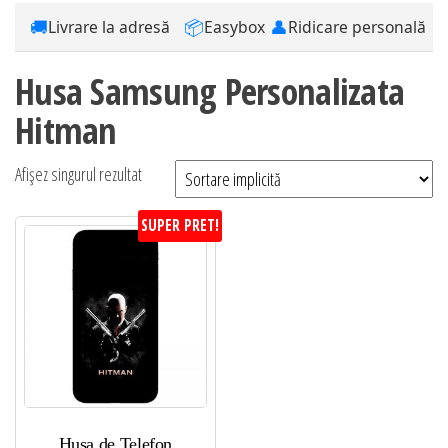
🚚
📦
👤
Livrare la adresă
Easybox
Ridicare personală
Husa Samsung Personalizata
Hitman
Afișez singurul rezultat
SUPER PRET!
Husa de Telefon