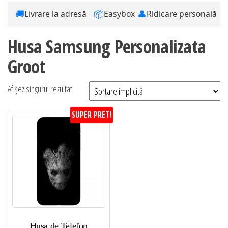
🚚
📦
👤
Livrare la adresă
Easybox
Ridicare personală
Husa Samsung Personalizata
Groot
Afișez singurul rezultat
SUPER PRET!
Husa de Telefon