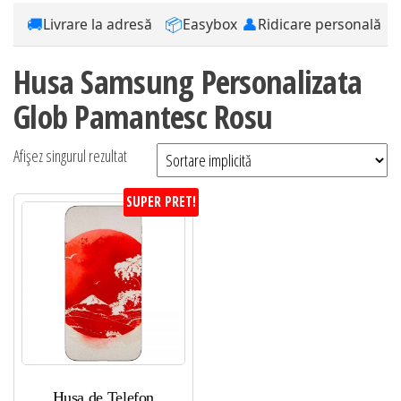
🚚
📦
👤
Livrare la adresă
Easybox
Ridicare personală
Husa Samsung Personalizata
Glob Pamantesc Rosu
Afișez singurul rezultat
SUPER PRET!
Husa de Telefon