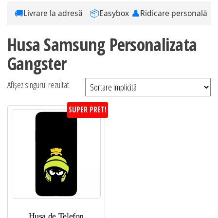
🚚
📦
👤
Livrare la adresă
Easybox
Ridicare personală
Husa Samsung Personalizata
Gangster
Afișez singurul rezultat
SUPER PRET!
Husa de Telefon