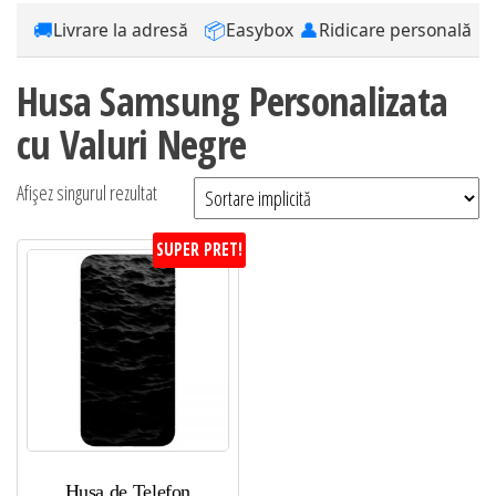
🚚
📦
👤
Livrare la adresă
Easybox
Ridicare personală
Husa Samsung Personalizata
cu Valuri Negre
Afișez singurul rezultat
SUPER PRET!
Husa de Telefon