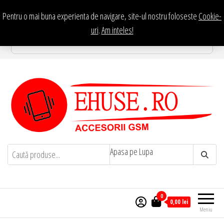
Sari
Pentru o mai buna experienta de navigare, site-ul nostru foloseste
Cookie-
la
Te asteptam in Showroom eHuse.ro
uri
.
Am inteles!
Str. Constantin Brancusi Nr. 11 - Complex Potcoava, Sector
conținut
3 Titan - Bucuresti
EHuse.ro – Site Oficial . Huse
EHuse.ro – Huse Personalizate Pentru
Apasa pe Lupa
Orice Marca de Telefon – Diverse
Personalizate
Personalizari – Accesorii GSM
0
0,00
lei
Meniu