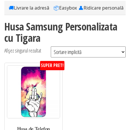
🚚
📦
👤
Livrare la adresă
Easybox
Ridicare personală
Husa Samsung Personalizata
cu Tigara
Afișez singurul rezultat
SUPER PRET!
Husa de Telefon