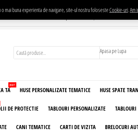
 o mai buna experienta de navigare, site-ul nostru foloseste
Cookie-uri
.
Am i
Te asteptam in Showroom eHuse.ro
. Constantin Brancusi Nr. 11 - Complex Potcoava, Sector 3 Titan - Bucur
Apasa pe Lupa
HOT
ZA TA
HUSE PERSONALIZATE TEMATICE
HUSE SPATE TRA
LII DE PROTECTIE
TABLOURI PERSONALIZATE
TABLOURI
ATE
CANI TEMATICE
CARTI DE VIZITA
BRELOCURI AU