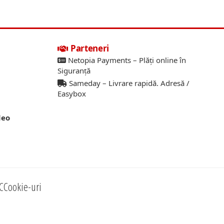
Parteneri
Netopia Payments – Plăți online în
Siguranță
Sameday – Livrare rapidă. Adresă /
Easybox
deo
C
Cookie-uri