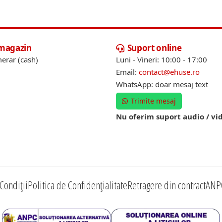
 magazin
Suport online
erar (cash)
Luni - Vineri: 10:00 - 17:00
Email:
contact@ehuse.ro
WhatsApp: doar mesaj text
Trimite mesaj
Nu oferim suport audio / vi
Condiții
Politica de Confidențialitate
Retragere din contract
ANP