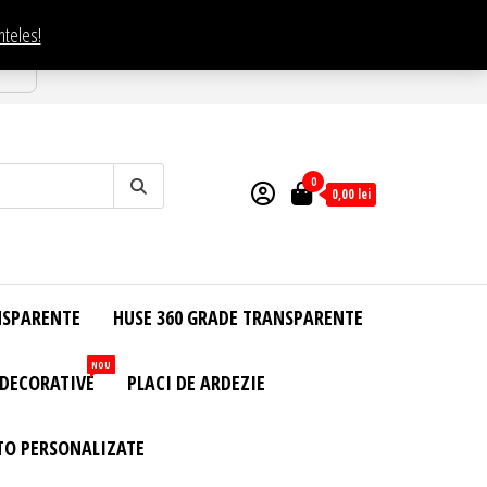
nteles!
esti
0
0,00
lei
NSPARENTE
HUSE 360 GRADE TRANSPARENTE
NOU
 DECORATIVE
PLACI DE ARDEZIE
TO PERSONALIZATE