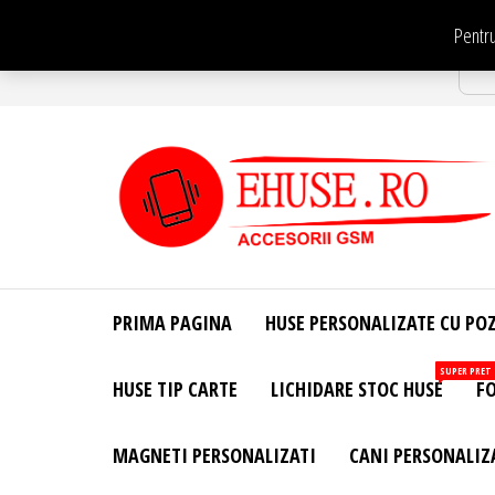
Sari
Pentru
la
Str
conținut
EHuse.ro –
EHuse.ro –
Huse
Site Oficial .
Personalizate
PRIMA PAGINA
HUSE PERSONALIZATE CU PO
Huse
Pentru Orice
Marca de
Personalizate
SUPER PRET
HUSE TIP CARTE
LICHIDARE STOC HUSE
FO
Telefon –
Diverse
Personalizari
MAGNETI PERSONALIZATI
CANI PERSONALIZ
– Accesorii
GSM