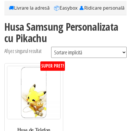
🚚
📦
👤
Livrare la adresă
Easybox
Ridicare personală
Husa Samsung Personalizata
cu Pikachu
Afișez singurul rezultat
SUPER PRET!
Husa de Telefon