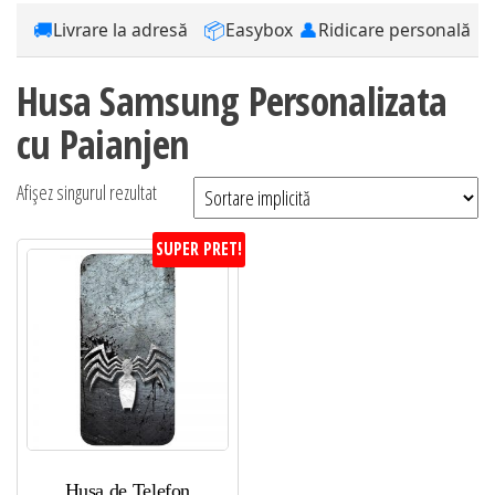
🚚
📦
👤
Livrare la adresă
Easybox
Ridicare personală
Husa Samsung Personalizata
cu Paianjen
Afișez singurul rezultat
SUPER PRET!
Husa de Telefon