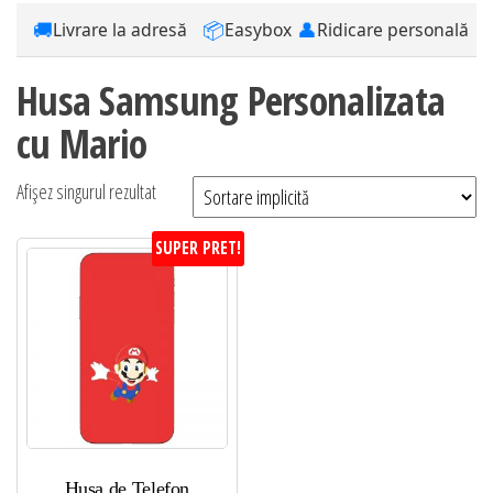
🚚
📦
👤
Livrare la adresă
Easybox
Ridicare personală
Husa Samsung Personalizata
cu Mario
Afișez singurul rezultat
SUPER PRET!
Husa de Telefon