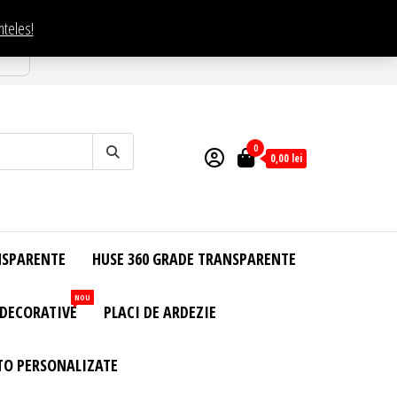
nteles!
esti
0
0,00
lei
NSPARENTE
HUSE 360 GRADE TRANSPARENTE
NOU
 DECORATIVE
PLACI DE ARDEZIE
TO PERSONALIZATE