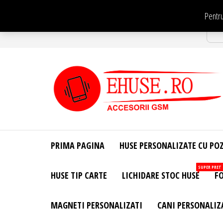
Sari
Pentru
la
Str
conținut
EHuse.ro –
EHuse.ro –
Huse
Site Oficial .
Personalizate
PRIMA PAGINA
HUSE PERSONALIZATE CU PO
Huse
Pentru Orice
Marca de
Personalizate
SUPER PRET
HUSE TIP CARTE
LICHIDARE STOC HUSE
FO
Telefon –
Diverse
Personalizari
MAGNETI PERSONALIZATI
CANI PERSONALIZ
– Accesorii
GSM