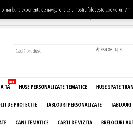
 o mai buna experienta de navigare, site-ul nostru foloseste
Cookie-uri
.
Am i
Te asteptam in Showroom eHuse.ro
. Constantin Brancusi Nr. 11 - Complex Potcoava, Sector 3 Titan - Bucur
Apasa pe Lupa
HOT
ZA TA
HUSE PERSONALIZATE TEMATICE
HUSE SPATE TRA
LII DE PROTECTIE
TABLOURI PERSONALIZATE
TABLOURI
ATE
CANI TEMATICE
CARTI DE VIZITA
BRELOCURI AU