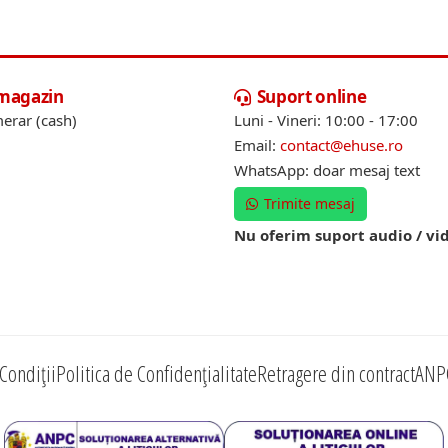
 magazin
Suport online
erar (cash)
Luni - Vineri: 10:00 - 17:00
Email:
contact@ehuse.ro
WhatsApp: doar mesaj text
Trimite mesaj
Nu oferim suport audio / vi
Condiții
Politica de Confidențialitate
Retragere din contract
ANP