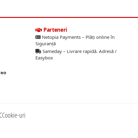
Parteneri
Netopia Payments – Plăți online în
Siguranță
Sameday – Livrare rapidă. Adresă /
Easybox
deo
C
Cookie-uri