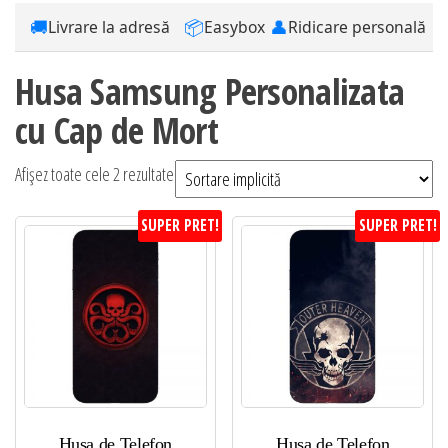
🚚
📦
👤
Livrare la adresă
Easybox
Ridicare personală
Husa Samsung Personalizata
cu Cap de Mort
Afișez toate cele 2 rezultate
SUPER PRET!
SUPER PRET!
Husa de Telefon
Husa de Telefon